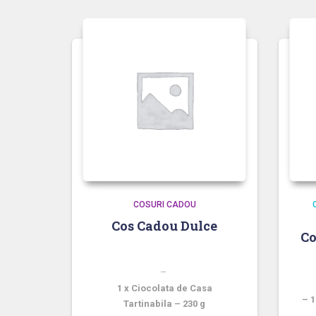
COSURI CADOU
Cos Cadou Dulce
Co
Cosul Contine:
Cad
–
1 x Ciocolata de Casa
–
1
Tartinabila – 230 g