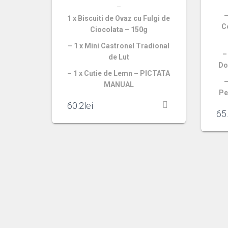
–
–
1 x Biscuiti de Ovaz cu Fulgi de
C
Ciocolata – 150g
– 1 x Mini Castronel Tradional
–
de Lut
Do
– 1 x Cutie de Lemn – PICTATA
–
MANUAL
Pe
60.2
lei
65