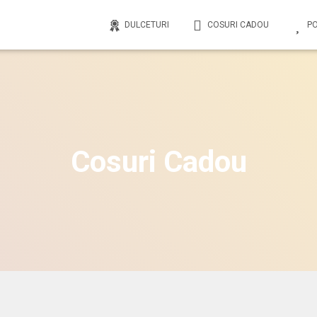
DULCETURI
COSURI CADOU
P
Cosuri Cadou