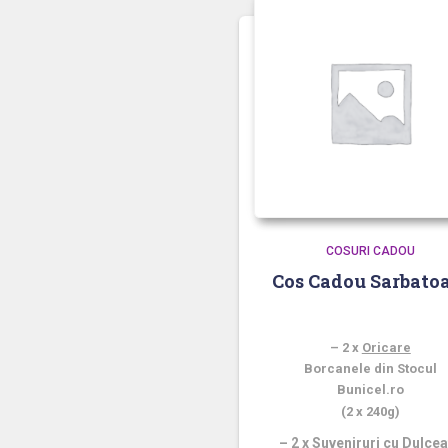
COSURI CADOU
Cos Cadou Sarbato
Cosul Contine:
–
2 x
Oricare
Borcanele din Stocul
Bunicel.ro
(2 x 240g)
– 2 x Suveniruri cu Dulce