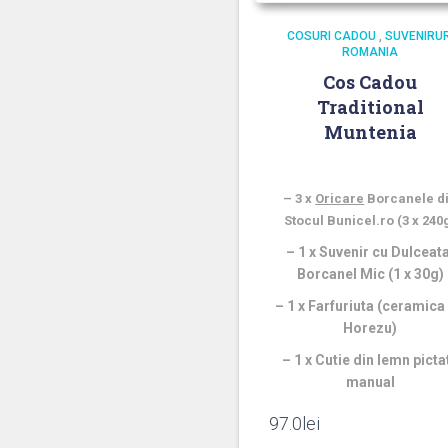
COSURI CADOU
,
SUVENIRUR
ROMANIA
Cos Cadou
Traditional
Muntenia
Cadoul Contine:
–
3 x
Oricare
Borcanele d
Stocul Bunicel.ro (3 x 240
– 1 x Suvenir cu Dulceata
Borcanel Mic (1 x 30g)
– 1 x Farfuriuta (ceramica
Horezu)
– 1 x Cutie din lemn picta
manual
97.0
lei