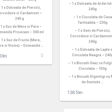
– 1 x Dulceata de Ardei Iut
 1 x Dulceata de Piersici,
240g
orcoduse si Cardamom –
– 1 x Ciocolata de Casa
240 g
Tartinabila – 230g
 1 x Suc de Mere si Pere –
– 1 x Gem de Piersici,
meniile Prisecani – 300 ml
Corcoduse si Cardamom
 1 x Suc de Fructe (Mere,
240g
re si Visine) – Domeniile …
– 1 x Dulceata de Lapte s
Ciocolata Neagra – 240
.0
lei
– 1 x Biscuiti Ovaz cu Fulg
Ciocolata – 150g
– 1 x Biscuiti Digestigi cu
de Seminte …
138.5
lei