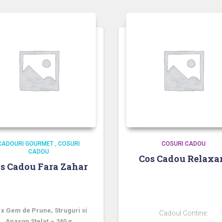
CADOURI GOURMET
,
COSURI
COSURI CADOU
CADOU
Cos Cadou Relaxa
s Cadou Fara Zahar
LIVRAREA SE FACE DOAR 
oul Contine doar produse
BUCURESTI DIN CAUZ
FARA ZAHAR ADAUGAT:
FRAGILITATII :
 x Gem de Prune, Struguri si
Cadoul Contine:
Anason Stelat – 240 g