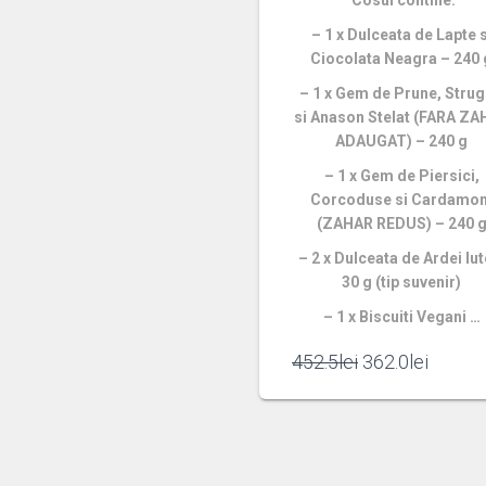
Cosul contine:
– 1 x Dulceata de Lapte s
Ciocolata Neagra – 240 
– 1 x Gem de Prune, Strug
si Anason Stelat (FARA Z
ADAUGAT) – 240 g
– 1 x Gem de Piersici,
Corcoduse si Cardamo
(ZAHAR REDUS) – 240 
– 2 x Dulceata de Ardei Iut
30 g (tip suvenir)
– 1 x Biscuiti Vegani …
452.5
lei
362.0
lei