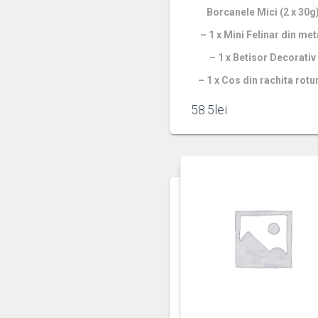
Borcanele Mici (2 x 30g
– 1 x Mini Felinar din met
– 1 x Betisor Decorativ
– 1 x Cos din rachita rot
58.5
lei