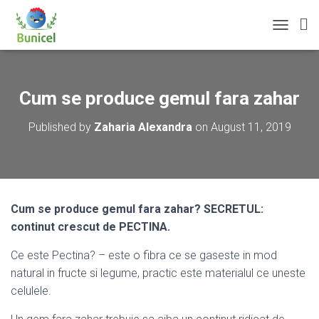
T
O
G
G
L
Cum se produce gemul fara zahar
E
N
Published by
Zaharia Alexandra
on
August 11, 2019
A
V
I
G
A
T
Cum se produce gemul fara zahar? SECRETUL:
I
continut crescut de PECTINA.
O
N
Ce este Pectina? – este o fibra ce se gaseste in mod
natural in fructe si legume, practic este materialul ce uneste
celulele.