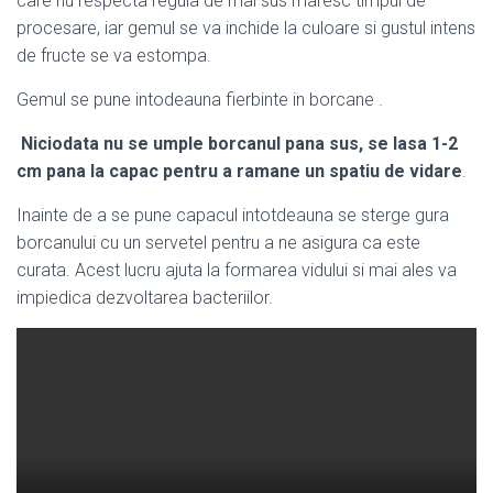
care nu respecta regula de mai sus maresc timpul de
procesare, iar gemul se va inchide la culoare si gustul intens
de fructe se va estompa.
Gemul se pune intodeauna fierbinte in borcane .
Niciodata nu se umple borcanul pana sus, se lasa 1-2
cm pana la capac pentru a ramane un spatiu de vidare
.
Inainte de a se pune capacul intotdeauna se sterge gura
borcanului cu un servetel pentru a ne asigura ca este
curata. Acest lucru ajuta la formarea vidului si mai ales va
impiedica dezvoltarea bacteriilor.