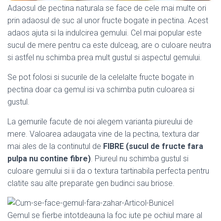
Adaosul de pectina naturala se face de cele mai multe ori
prin adaosul de suc al unor fructe bogate in pectina. Acest
adaos ajuta si la indulcirea gemului. Cel mai popular este
sucul de mere pentru ca este dulceag, are o culoare neutra
si astfel nu schimba prea mult gustul si aspectul gemului.
Se pot folosi si sucurile de la celelalte fructe bogate in
pectina doar ca gemul isi va schimba putin culoarea si
gustul.
La gemurile facute de noi alegem varianta piureului de
mere. Valoarea adaugata vine de la pectina, textura dar
mai ales de la continutul de
FIBRE (sucul de fructe fara
pulpa nu contine fibre)
. Piureul nu schimba gustul si
culoare gemului si ii da o textura tartinabila perfecta pentru
clatite sau alte preparate gen budinci sau briose.
Gemul se fierbe intotdeauna la foc iute pe ochiul mare al