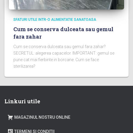
SFATURI UTILE INTR-O ALIMENTATIE SANATOASA
Cum se conserva dulceata sau gemul
fara zahar
Cum se conserva dulceata sau gemul fara zahar?
SECRETUL: alegerea capacelor. IMPORTANT: gemul se
pune cat mai fierbinte in borcane. Cum se face
sterilizarea?
Linkuri utile
MAGAZINUL NOSTRU ONLINE
TERMENI SI CONDITII