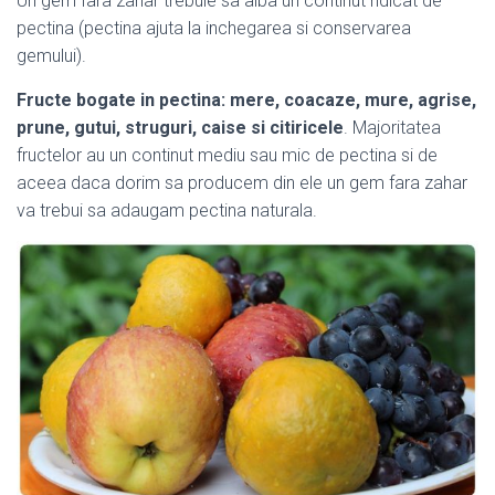
Un gem fara zahar trebuie sa aiba un continut ridicat de
pectina (pectina ajuta la inchegarea si conservarea
gemului).
Fructe bogate in pectina: mere, coacaze, mure, agrise,
prune, gutui, struguri, caise si citiricele
. Majoritatea
fructelor au un continut mediu sau mic de pectina si de
aceea daca dorim sa producem din ele un gem fara zahar
va trebui sa adaugam pectina naturala.